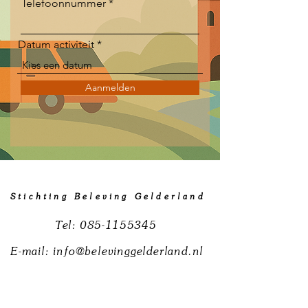
Telefoonnummer
Datum activiteit
Aanmelden
Stichting Beleving Gelderland
Tel:
085-1155345
E-mail:
info@belevinggelderland.nl
RSIN:
8672 93 342
KvK:
95778322